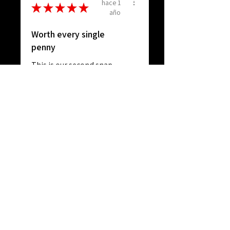
hace 1
★
★
★
★
★
año
Worth every single
penny
This is our second snap
and shoot. We had one of
the original ones we pu...
MOSTRAR MÁS
Jason K.
Orlando, FL
Ver el producto
SNAP AND SHOOT ...
hace 1
★
★
★
★
★
año