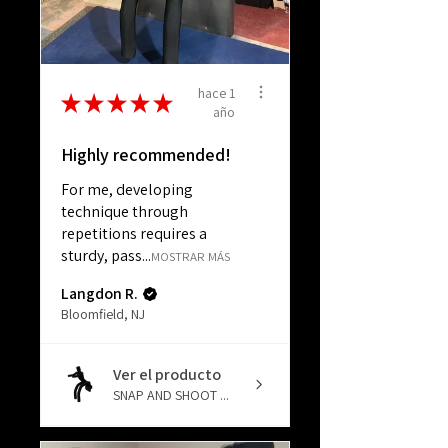
hace 1
★
★
★
★
★
año
Highly recommended!
For me, developing
technique through
repetitions requires a
sturdy, pass...
MOSTRAR MÁS
Langdon R.
Bloomfield, NJ
Ver el producto
SNAP AND SHOOT ...