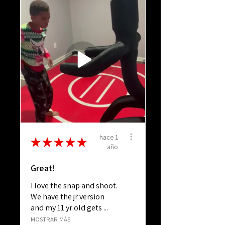
hace 1
★
★
★
★
★
año
Great!
I love the snap and shoot.
We have the jr version
and my 11 yr old gets ...
MOSTRAR MÁS