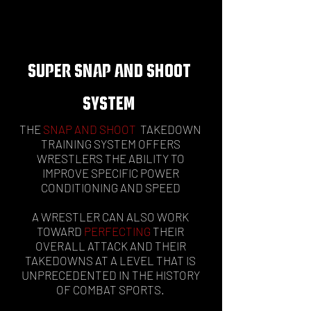
SUPER SNAP AND SHOOT
SYSTEM
THE
SNAP AND SHOOT
TAKEDOWN
TRAINING SYSTEM OFFERS
WRESTLERS THE ABILITY TO
IMPROVE SPECIFIC POWER
CONDITIONING AND SPEED
A WRESTLER CAN ALSO WORK
TOWARD
PERFECTING
THEIR
OVERALL ATTACK AND THEIR
TAKEDOWNS AT A LEVEL THAT IS
UNPRECEDENTED IN THE HISTORY
OF COMBAT SPORTS.