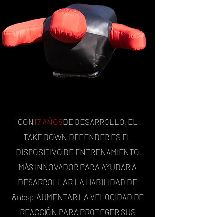
CON
17 AÑOS
DE DESARROLLO, EL
TAKE DOWN DEFENDER ES EL
DISPOSITIVO DE ENTRENAMIENTO
MÁS INNOVADOR PARA AYUDAR A
DESARROLLAR LA HABILIDAD DE
&nbsp;AUMENTAR LA VELOCIDAD DE
REACCIÓN PARA PROTEGER SUS