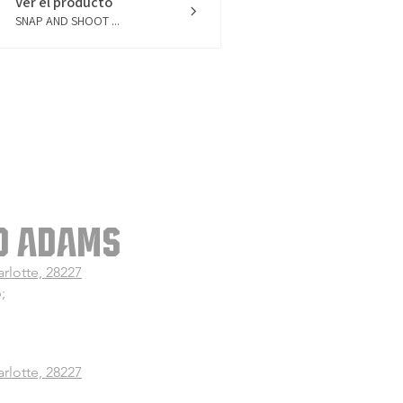
Ver el producto
SNAP AND SHOOT ...
O ADAMS
arlotte, 28227
;
arlotte, 28227