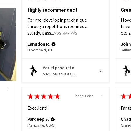
Highly recommended!
Grea
For me, developing technique
I lov
through repetitions requires a
have 
sturdy, pass...
old ge
MOSTRAR MÁS
Langdon R.
John
Bloomfield, NJ
Bellevi
Ver el producto
SNAP AND SHOOT ...
o
★
★
★
★
★
★
hace 1 año
Excellent!
Fanta
Pardeep S.
Chad
Plantsville, US-CT
Grand