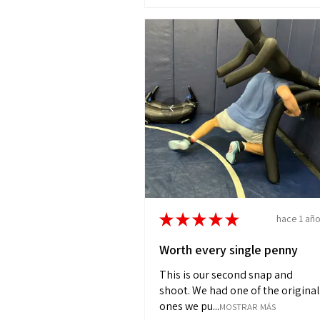
★
★
★
★
★
hace 1 añ
Worth every single penny
This is our second snap and
shoot. We had one of the original
ones we pu...
MOSTRAR MÁS