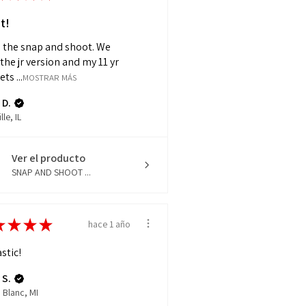
t!
e the snap and shoot. We
the jr version and my 11 yr
ts ...
MOSTRAR MÁS
 D.
lle, IL
Ver el producto
SNAP AND SHOOT ...
★
★
★
★
hace 1 año
stic!
 S.
 Blanc, MI