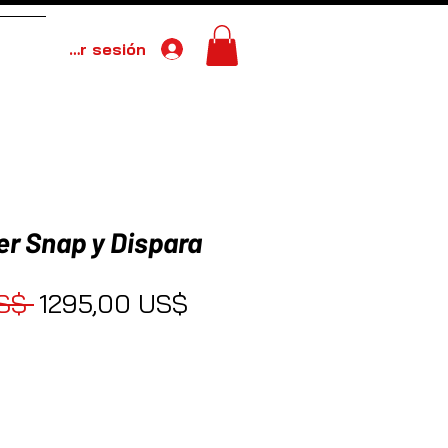
Iniciar sesión
More
er Snap y Dispara
Precio
Precio de oferta
S$ 
1295,00 US$