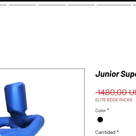
ge
New Page
New Page
New Page
Landing Page
Junior Sup
 1480,00 U
ELITE EDGE PACKS
Color
*
Cantidad
*