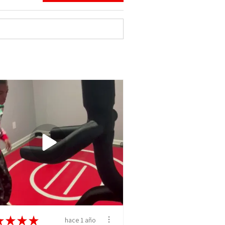
★
★
★
★
hace 1 año