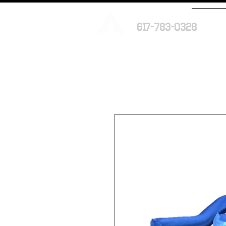
617-783-0328
New Pa