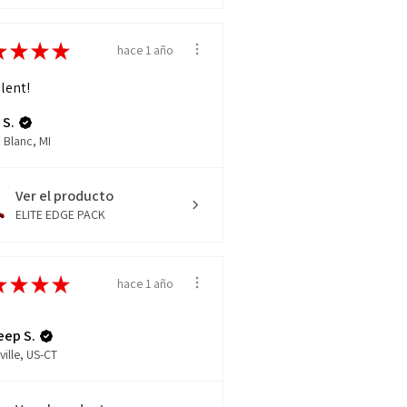
★
★
★
★
hace 1 año
lent!
 S.
 Blanc, MI
Ver el producto
ELITE EDGE PACK
★
★
★
★
hace 1 año
eep S.
ville, US-CT