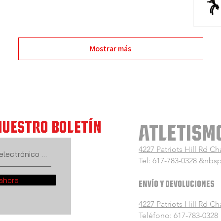
Mostrar más
NUESTRO BOLETÍN
ATLETISM
4227 Patriots Hill Rd Ch
Tel: 617-783-0328 &nbsp
ahora
ENVÍO Y DEVOLUCIONES
4227 Patriots Hill Rd Ch
Teléfono: 617-783-0328