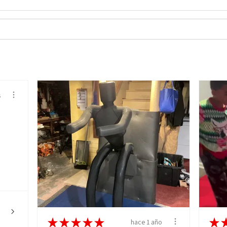
s
★
★
★
★
★
★
hace 1 año