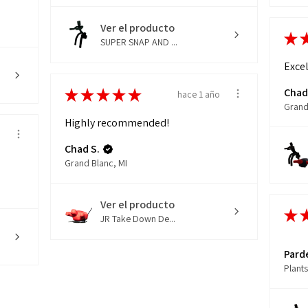
Ver el producto
★
SUPER SNAP AND ...
Excel
Chad
★
★
★
★
★
hace 1 año
Grand
Highly recommended!
o
Chad S.
Grand Blanc, MI
Ver el producto
★
JR Take Down De...
Pard
Plants