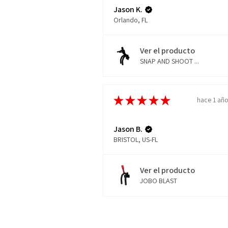
Jason K.
Orlando, FL
Ver el producto
SNAP AND SHOOT ...
★
★
★
★
★
hace 1 añ
Jason B.
BRISTOL, US-FL
Ver el producto
JOBO BLAST