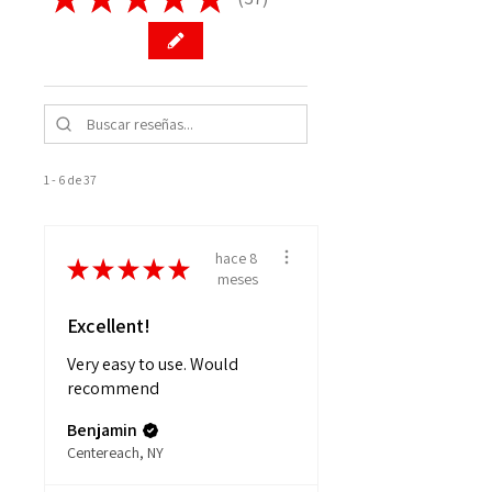
37
1 - 6 de 37
hace 8
★
★
★
★
★
meses
Excellent!
Very easy to use. Would
recommend
Benjamin
Centereach, NY