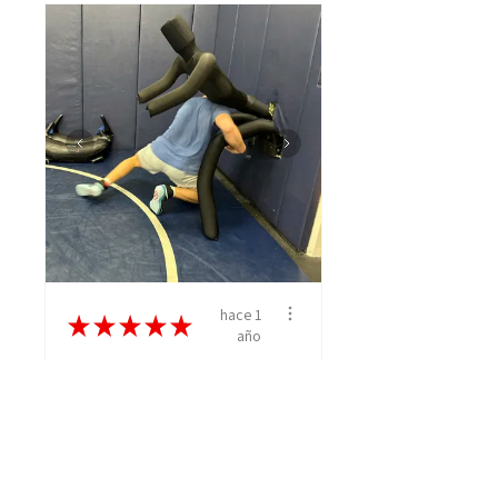
hace 1
★
★
★
★
★
año
Worth every single
penny
This is our second snap
and shoot. We had one of