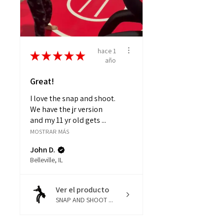
hace 1
★
★
★
★
★
año
Great!
I love the snap and shoot.
We have the jr version
and my 11 yr old gets ...
MOSTRAR MÁS
John D.
Belleville, IL
Ver el producto
SNAP AND SHOOT ...