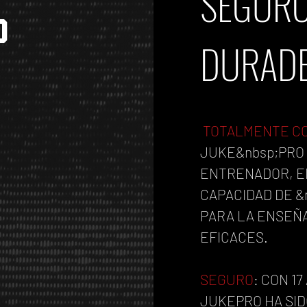
SEGURO
O
DURAD
TOTALMENTE C
JUKE
&nbsp;PRO
ENTRENADOR, E
CAPACIDAD DE &
PARA LA ENSEÑ
EFICACES.
SEGURO
: CON 1
JUKE
PRO HA SI