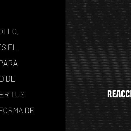
OLLO,
ES EL
 PARA
D DE
reacc
ER TUS
 FORMA DE