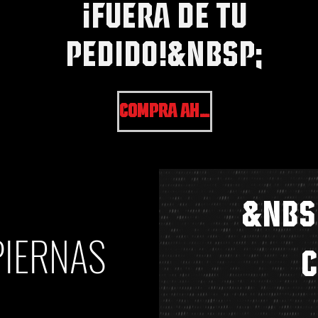
¡FUERA DE TU
PEDIDO!&nbsp;
COMPRA AHORA
&nbs
PIERNAS
C