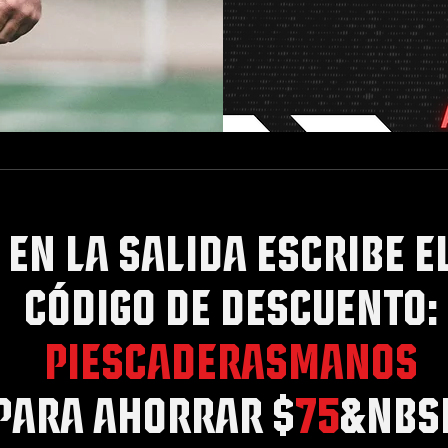
EN LA SALIDA ESCRIBE E
CÓDIGO DE DESCUENTO:
PiesCaderasManos
PARA AHORRAR $
75
&nbs