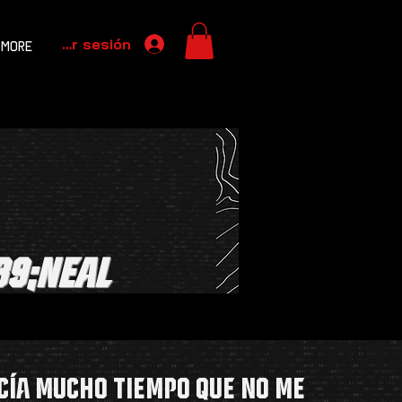
Iniciar sesión
More
39;neal
cía mucho tiempo que no me