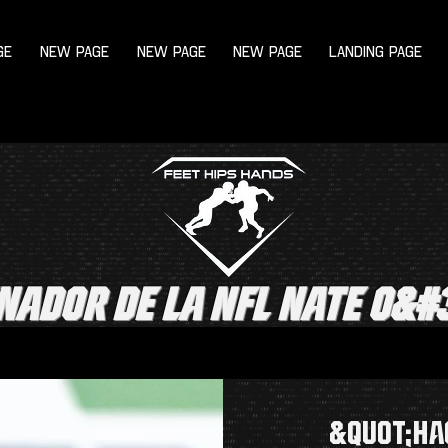
ge
New Page
New Page
New Page
Landing Page
nador de la nfl nate o&#
&quot;Ha