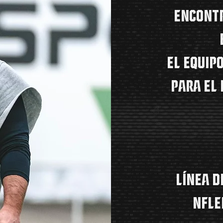
encontr
El equip
para el 
LÍNEA D
NFL
E