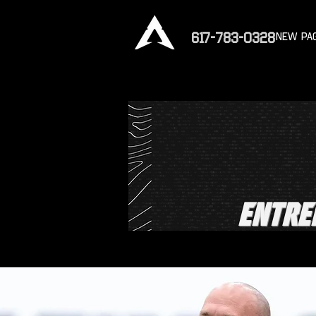
617-783-0328
New Pa
entre